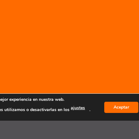
mejor experiencia en nuestra web.
Aceptar
ajustes
s utilizamos o desactivarlas en los
.